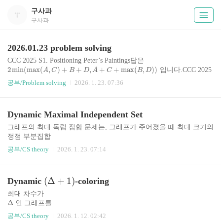
구사과
구사과
2026.01.23 problem solving
CCC 2025 S1. Positioning Peter’s Paintings답은
2
min
(
max
(
,
)
+
+
,
+
+
max
(
,
)
)
입니다.CCC 2025
A
C
B
D
A
C
B
D
S3. Pretty Pens
공부/Problem solving
2026. 1. 23. 07:36
=
0
인 경우의 풀이를 먼저 정리합시다. 변호사가 종류를 바꾸지
Q
않을 경우, 각 종류에 대해서 덕의 최댓값을 구한 후 이를 합한 것이
0
정답이 됩니다. 종류를 바꾸게 된다면, 현재 최댓값으로 선정된 업보
이상이면, 최댓값의 합에 이를 더해주면 됩니다. 이렇게 ..
Dynamic Maximal Independent Set
중 덕을 최소화하는 것을 빼서, 선정되지 않은 업보로 교체하는 것이
최적입니다. 즉, 이 때 얻을 수 있는 이득은 (최댓값 중 덕 최솟값) -
그래프의 최대 독립 집합 문제는, 그래프가 주어졌을 때 최대 크기의
(최댓값 아닌 업보 중 덕 최댓값) 으로 계산할 수 있습니다. 이 이득
정점 부분집합
값이
를 골라서,
S
공부/CS theory
2026. 1. 23. 07:14
안에 있는 두 정점을 잇는 간선이 없게끔 하는 문제이다. 이 문제
S
는 NP-complete임이 아주 잘 알려져 있다. 심지어
0.99
(
)
-factor로 approximate할 수 있으면
O
n
(
Δ
+
1
)
Dynamic
-coloring
=
이다 (사실상
NP
ZPP
=
라는 뜻이다.) 어차피 제대로 못 푸는 문제이니 대신 다음과
P
NP
최대 차수가
같은 그리디 알고리즘을 생각해 볼 수 있다.순열
Δ
인 그래프를
를 잡고, 그 순서대로 정점을 순회한다.
π
(
Δ
+
1
)
개의 색으로 색칠하는 문제를 생각해 보자. 이 문제는 정점
공부/CS theory
2026. 1. 12. 02:42
는 모든 길이