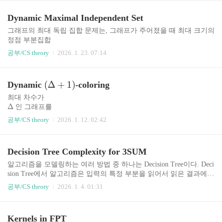
Dynamic Maximal Independent Set
그래프의 최대 독립 집합 문제는, 그래프가 주어졌을 때 최대 크기의
정점 부분집합
를 골라서,
S
공부/CS theory
2026. 1. 23. 07:14
안에 있는 두 정점을 잇는 간선이 없게끔 하는 문제이다. 이 문제
S
는 NP-complete임이 아주 잘 알려져 있다. 심지어
0.99
(
)
-factor로 approximate할 수 있으면
O
n
(
Δ
+
1
)
Dynamic
-coloring
=
이다 (사실상
NP
ZPP
=
라는 뜻이다.) 어차피 제대로 못 푸는 문제이니 대신 다음과
P
NP
최대 차수가
같은 그리디 알고리즘을 생각해 볼 수 있다.순열
Δ
인 그래프를
를 잡고, 그 순서대로 정점을 순회한다.
π
(
Δ
+
1
)
개의 색으로 색칠하는 문제를 생각해 보자. 이 문제는 정점
공부/CS theory
2026. 1. 12. 02:42
는 모든 길이
π
을 아무 순서로 보면서 남는 색을 배정해 주면 선형 시간에 쉽게 해
의 순열 중 랜덤하게 샘플.만약 현재 정점과 인접한 정점 중
n
(
Δ
)
결할 수 있다. 그러니 간선이 추가되고 삭제되는 쿼리를 넣어보자.
시간에 문제를 해결하는 것은 쉽다:간선이 삭제되면 아무것도
O
에 있는 정점이 없으면 현재 정점..
S
쿼리당
하지 않는다.간선이 추가되었고, 만약 두 정점의 색이 다르다면, 한
Decision Tree Complexity for 3SUM
(
Δ
)
정점에 대해서 남는 색을 배정해 준다. 남는 색을 찾아줘야 하기 때
시간이 필요하다.더 빠른 알고리즘은 없을까? 이 문제를 처음
O
문에
다룬 것은 내가 알기로는 Bhattacharya et al. 2018 이고, 당시에는 exp
알고리즘을 모델링하는 여러 방법 중 하나는 Decision Tree이다. Deci
ected amortized $O(\log \Delta..
sion Tree에서 알고리즘은 입력의 특정 부분을 읽어서 읽은 결과에
,
따라 YES / NO verdict를 결정하고, 비교 결과에 따라서 두 상태 중
를 읽은 다음에,
x
x
i
j
공부/CS theory
2026. 1. 4. 01:31
−
하나로 분기한다. 예를 들어서 비교 정렬에서는
의 부호에 따라서 YES / NO verdict를 결정하고, 이 결과에
x
x
i
j
따라서 두 개의 자식 상태 중 하나로 분기한다.Decision Tree의 최대
!
개이니, 최대 깊이가 적어도
깊이는 보통 알고리즘 시간 복잡도의 lower bound를 구성하는데 자
n
Kernels in FPT
log
(
!
)
=
(
log
)
이고, 그래서 모든..
주 쓰인다. 비교 정렬에서는 결과 상태가 최소
n
O
n
n