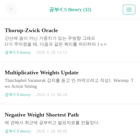
공부/CS theory (32)
Thorup-Zwick Oracle
간선에 음이 아닌 가중치가 있는 무방향 그래프
가 주어졌을 때, 다음과 같은 쿼리를 처리하자:1 u v:
G
,
간의 최단 경로의 길이를 반환한다...는 어려운 문제이다. Balanc
u
v
공부/CS theory
2026. 6. 28. 12:15
ed separator를 쉽게 찾을 수 있거나 하는 특수 케이스가 아니면 보통
(
)
시간에 Dijkstra를
O
n
m
번 돌리는 방법보다 좋은 방법이 없다. 그러니까 다음과 같은 App
n
Multiplicative Weights Update
roximate 버전을 생각하자. 초기에 정수 파라미터
≥
1
이 같이 주어졌을 때:1 u v:
k
Thatchaphol Saranurak 강의를 듣고 안 까먹으려고 작성1. Warmup: T
,
간의 최단 경로의 길이가
u
v
wo Action Setting
라면,
d
명의 전문가와 함께 주식 시장을
n
공부/CS theory
2026. 4. 11. 06:24
[
,
(
2
−
1
)
]
범위에 있는 수를 출력하라.실제 출력한 수를 길이로
d
k
d
일에 걸쳐 예측하려고 한다. 매일 다음과 같은 일이 일어난다:각각
T
가지는 경로가 존재하지 않을 수도 있지만, 일단 오늘 얘기할 알고리
의 전문가가 오늘의 주식 시장이 상승인지 하락인지 예측한다.당신
즘에서는 항상 있는 경..
은 이를 보고 오늘 주식 시장이 상승인지 하락인지 결정한다.이후 주
가 나오는 것은 어렵지 않다. 고로 목표는 최고의 전문가에 비해
T
Negative Weight Shortest Path
식 시장의 결과가 나온다. (주식 시장은 adversarial할 수 있다. 즉 당
서 그렇게 못하지 않는 전략을 찾는 것이..
신의 결정의 반대만 찍는 등의 일이 발생할 수 있음)Loss를 결과를
에 관해서 최근에 공부하고 발표자료를 만들었다.
못 맞춘 날의 수로 정의하자. 주식 시장이 무조건 내가 찍은 것의 반
공부/CS theory
2026. 1. 28. 08:08
대만 찍는다면 Loss가