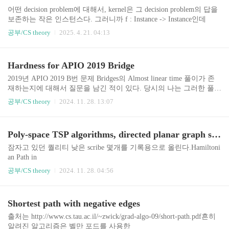
2
어떤 decision problem에 대해서, kernel은 그 decision problem의 답을
보존하는 작은 인스턴스다. 그러니까 f : Instance -> Instance인데
|
(
)
|
≤
(
)
(
)
=
(
(
)
)
같은 함수가 있으면, d
f
x
g
k
D
e
c
i
s
i
o
n
x
D
e
c
i
s
i
o
n
f
x
공부/CS theory
2025. 4. 21. 04:13
ecision problem은
(
)
크기의 kernel이 있다고 함자명한 theorem은, 모든 FPT 문제는
g
k
다항시간에 찾을 수 있는 kernel이 존재한다는 것이다.구체적으로 de
Hardness for APIO 2019 Bridge
c
(
)
cision problem을
에 풀 수 있으면 poly time에 kernel을 찾을 수 있음. 방법은:
g
k
n
≥
(
)
면, 그냥
n
g
k
2019년 APIO 2019 B번 문제 Bridges의 Almost linear time 풀이가 존
+
1
c
에 풀고 trivial yes / no instance..
n
재하는지에 대해서 질문을 남긴 적이 있다. 당시의 나는 그러한 풀이
가 존재할 것이라고 믿었다. Dynamic MST를 Poly-log time에 해결할
의 가중치 있는 트리가 주어졌을 때, 다음 두 연산을 처리하여라:
n
공부/CS theory
2024. 11. 28. 13:07
(
,
)
수 있기 때문이다. 하지만 이제는 다시 한 번 생각해 봐야 할 것 같
: 간선
U
p
d
a
t
e
e
w
다.문제를 요약하면 다음과 같다. (원래 문제에서는 트리가 아니라
의 가중치를
e
그래프가 주어지지만, 여기서는 트리라고 가정하고 Hardness를 증명
로 갱신한다.
w
Poly-space TSP algorithms, directed planar graph separations, Baswana's algorithm
(
,
)
한다. 즉, 문제 상황보다 더 강한 증명이다.)크기
: 정점
Q
u
e
r
y
v
x
에서 가중치
v
잠자고 있던 퀄리티 낮은 scribe 몇개를 기록용으로 올린다.Hamiltoni
이..
x
an Path in
n
c
(
2
)
time,
O
n
공부/CS theory
2024. 11. 28. 04:56
c
(
)
spaceKarp의 1982년 논문이라고 들었다.존재 여부 대신 경우
O
n
의 수 mod p를 세자. random p를 잡아서 decision problem으로 바꿀
n
c
(
4
)
수 있다.길이 n의 (simple) path를 세는 대신 길이 n의 walk를 세는 건
time,
O
n
Shortest path with negative edges
c
(
)
쉬움. 그냥 sumA^{n-1}(i, j). 그런데 길이 n의 walk가 모든 정점을 방
space모든
O
n
,
문하면 그게 hamilton path이다. 그래서 모든 정점 부분 집합에 대해
에 대해
i
j
출처는 http://www.cs.tau.ac.il/~zwick/grad-algo-09/short-path.pdf흔히
서 포배하면 끝.TSP in
에서 출발해서 모든 정점을 다 돌..
i
알려진 알고리즘은 벨만 포드를 사용한