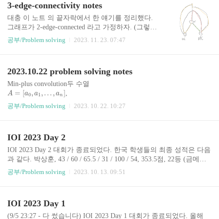
3-edge-connectivity notes
Максимизация выигрыша 입력으로 주어진 문자열의 길이가
19
이하일때만 문제를 해결할 수 있어도 됩니다. 만약 맨 앞 문자가
대충 이 노트 의 끝자락에서 한 얘기를 정리했다.
전체 문자열의 최댓값이 아닐 경우, 가장 가까운 최댓값을 맨 앞 문
그래프가 2-edge-connected 라고 가정하자. (그렇지
자로 옮깁니다. ..
않다고 하더라도 코드가 크게 바뀌지 않는다) 알고
의 DFS 트리에 대해서, 특정 서브트리의 노드를
G
공부/Problem solving
2023. 11. 23. 07:47
리즘은 재귀적이다. 그래프
모두 3-connected-component로 바꿔주는 알고리즘
이 존재하고, 이 알고리즘을 bottom-up 으로 호출하
면서 "서브트리의 답을 합쳐주면" 된다. 2-connecte
2023.10.22 problem solving notes
d 인 경우를 예시로 생각해 보자. 서브트리를 컴포
넌트로 분할하는 알고리즘이 있다면, bottom-up 알
Min-plus convolution두 수열
고리즘은 절선으로 연결되어 있지 않으며 루트를
=
[
,
,
.
.
.
,
]
,
A
a
a
a
0
1
n
포함하는 컴포넌트들을 가져온 후 이들을 합쳐주
=
[
,
,
.
.
.
,
]
이 있을 때
B
b
b
b
0
1
m
공부/Problem solving
2023. 10. 22. 10:27
면 된다. 3-connected 의 경우에는 컴포넌트 하나만
=
min
(
+
)
를 구하는 것을 min-plus convolution이라고
c
a
b
=
+
k
k
i
j
i
j
가져올 수는 없으나, 대신 D..
한다. 저걸
max
로 바꾸면 max-plus convolution이다. min plus convolution은 3su
IOI 2023 Day 2
m이나 apsp에서 오는 reduction은 없지만, 아직 subquadratic algorithm
−
이 알려지지는 않은 상태 (cite: https://browse.arxiv.org/pdf/1702.0766
가 단조증가 한다는 것으로 정의한다..
a
a
IOI 2023 Day 2 대회가 종료되었다. 한국 학생들의 최종 성적은 다음
+
1
i
i
9.pdf).수열이 convex하다는 것을,
과 같다. 박상훈, 43 / 60 / 65.5 / 31 / 100 / 54, 353.5점, 22등 (금메달)
이동현, 52 / 70 / 65.5 / 31 / 100 / 16, 334.5점, 28등 (금메달) 이성호,
공부/Problem solving
2023. 10. 13. 09:51
43 / 40 / 61 / 23 / 65 / 35, 267점, 58등 (은메달) 반딧불, 43 / 60 / 65.5 /
14 / 65 / 16, 263.5점, 62등 (은메달) 금메달 2개, 은메달 2개로 평균
이상의 성적을 거두었으며, 작년과도 동일한 성적이다. 축하합니다!
IOI 2023 Day 1
Day 1은 전례가 없이 어려웠는데, Day 2도 만만치 않게 어려운 문제
들이 나왔다. 2018 Day 2와 유사한 결과가 나왔으니, 전례는 ..
(9/5 23:27 - 다 썼습니다) IOI 2023 Day 1 대회가 종료되었다. 올해