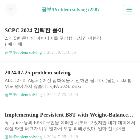
공부/Problem solving (258)
SCPC 2024 간략한 풀이
2, 4, 5번 문제의 아이디어를 구상했다.시간 여행각
에 대해
i
≤
,
−
≤
≤
를 만족하는 최소
j
i
A
K
A
A
i
j
i
공부/Problem solving
2024. 9. 1. 16:55
를 찾아 그 합을 출력하는 문제이다.
j
≤
조건은 함정이다. 어차피
j
i
가 조건을 만족하기 때문에 무조건 저 조건은 성립한다. 그러면
i
2024.07.25 problem solving
값이 특정 구간에 있는 최소
A
j
를 찾는 문제가 되고, 이는 sliding window minimum 문제이다.
j
ABC 127 B. Algae주어진 점화식을 계산하면 됩니다. (답은 int32 범
(
+
)
나
O
N
m
a
x
A
위도 넘어가지 않습니다.)PA 2024. Zelki
(
log
)
에 해결할 수 있다.공장단순하게는 끝점 작은 순으로 구
[
]
O
N
N
를 (조건을 만족하는) 선물 상자 하나를 골랐고, 그 안의 사탕의
D
i
공부/Problem solving
2024. 7. 25. 13:44
간을 처리하면서 기존에 넣은 구간과 겹치지 않는 구간을 추가해 주
무게 합을
면 된다. 쿼리가 들어올 때, 쿼리로 추가된 구간을 끝점 작은 순으로
으로 나눈 나머지가
m
정렬하자. Merge sort를 하..
일 때, 가능한 가격 합 최소라고 정의합시다. 원래 문제와의 차이
i
Implementing Persistent BST with Weight-Balanced Tree
는, 원래 문제에서는 선물 상자를 여럿 고를 수 있다는 점입니다.
[
]
는 동적 계획법을 사용하여 구할 수 있습니다.
D
i
Splay tree 등의 BBST 구현을 여러번 시도해 보았지만 내가 대회에서
[
]
[
]
를, 사탕의 색상이
D
P
x
i
직접 짜면 버그가 너무 많아서 보통 피해왔었다. 얼마 전 QOJ를 읽
이하인 사탕들만 고려하여 무게 합 나머지가
x
다가 Weight-Balanced Tree라는 Persistent BBST의 굉장히 간단한 구
공부/Problem solving
2024. 7. 25. 13:19
가 되게 하는 방법이라고 합시다.