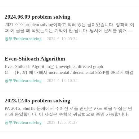
i
현체를 찾아 이 블로그에 소개한다. 이 구현의 장점은:Rotate 연산을
[
−
1
]
[
테이블이 채워져 있으면, 색상이
D
P
x
사용하지 않는다.Rotate 연산은 유도하기 대단히 귀찮아서 보통 암기
]
인 사탕의 모든 경우를 다 시도하면서
해야 하고 실수하기 쉽다.사실 이 구현도 Merge에서 암기해야 할 부
x
2024.06.09 problem solving
[
]
[
테이블을 채울 수 ..
분이 있는데 Rotate보단 쉬운 거 같다. 그리고 그 부분은 실수를 조금
D
P
x
]
해도 괜찮다.리프 노드만이 실제 원소에 대응된다. 리프 노드가 아니
2021.??.?? problem solving이라고 적혀 있는 글이었습니다. 정확히 이
면 대응되는 원소는 없으며, 왼쪽 자식 / 오른쪽 자식을 모두 가진다.
때 이 글을 왜 적었는지는 기억이 안 납니다. 당시에 문제를 몇개 더
일반적으로 우리가 사용하는 세그먼트 트리등과 동..
,
,
…
,
풀어서 다른 글과 함께 올리려고 했었는데, 많이 미뤄지기도 했고,
을 가지고 볼록 다각형을 만들 수 있을 조건은, 가장
a
a
a
1
2
n
공부/Problem solving
2024. 6. 10. 05:34
그 문제들은 따로 올리는 게 좋을 것 같아서 그냥 올립니다. 9월까지
긴 변을 제외한 변들의 길이 합이 가장 긴 변보다 길면 됩니다. 수열
알고리즘 글이 최소 5개는 더 올라올 것으로 예상됩니다.AMPPZ 20
을 정렬한 후, 가장 긴 변을
번이라고 합시다. 그보다 작은 변들은 합만 특정 수 이상이 되면 되
i
19 C. Polygon수열
니까, 그냥 전부 골라주면 됩니다. 고로 $1 \l..
Even-Shiloach Algorithm
Even-Shiloach Algorithm은 Unweighted directed graph
=
(
,
)
에 대해서 incremental / decremental SSSP를 빠르게 해결
G
V
E
하는 알고리즘이다. Naive하게는 매번 BFS를 해서
공부/Problem solving
2024. 4. 13. 10:35
2
(
)
시간에 해결할 수 있는데, 이 알고리즘을 사용하면 이를
O
m
(
)
으로 최적화할 수 있다.
O
n
m
2
(
)
에 비해서 엄청나게 효율적이진 않지만 분명히 nontrivial한 b
O
m
2023.12.05 problem solving
ound이고, 내가 아는 state-of-the-art method는 전부 다 Near-linear가
(
)
아니라
에 훨씬 가까운 바운드이다. 그것도 복잡한 알고리즘들이 대
O
n
m
PA 2016. Shuffle 문제에서 주어진 셔플 연산은 카드 덱을 뒤집는 연
다수. 이 글에서는 원래 Even-Shiloach Algorithm보다 강한 statem..
산과 동일합니다. 이 사실은 수학적 귀납법으로 증명 가능합니다.
2
개의 카드에 대해서는 자명히 뒤집는 연산과 동일합니다.
공부/Problem solving
2023. 12. 5. 01:27
k
2
개의 카드에 대해서는, 덱을 절반으로 나눈 후 각각을 뒤집고 둘
의 순서를 바꾸는 것이니, 이 역시 뒤집는 연산과 동일합니다. 카드
가 홀수일 때 배열을 뒤집은 후 출력해 주면 됩니다. ROI 2022 P5.
덱을 두번 뒤집는 건 아무것도 안하는 것과 동일하니,
t