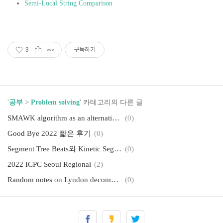
Semi-Local String Comparison
3
구독하기
'
공부
>
Problem solving
' 카테고리의 다른 글
SMAWK algorithm as an alternative for D&C optimization
(0)
Good Bye 2022 짧은 후기
(0)
Segment Tree Beats와 Kinetic Segment Tree
(0)
2022 ICPC Seoul Regional
(2)
Random notes on Lyndon decomposition
(0)