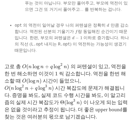
푸는 것이 아닙니다. 부모만 풀어주고, 부모에 역전이 있
으면 그건 또 거기서 풀어주고... 를 반복하는 겁니다.
opt
의 역전이 일어날 경우 나의 퍼텐셜은 정확히
만큼 감소
d
합니다. 역전된 선분의 기울기가
랑 동일해진 순간이기 때문
f
−
1
입니다. 한편, 부모의 퍼텐셜은
이하로 증가합니다. 하나
d
L.opt
R.opt
의 직선 (
내지는
) 이 역전하는 가능성이 생겼기
때문입니다.
2
(
log
+
log
)
고로 총
의 퍼텐셜이 있고, 역전을
O
n
n
q
n
1
한 번 해소하면 이것이
씩 감소합니다. 역전을 한번 해
(
log
)
소할 때
시간이 들었으니,
O
n
2
3
(
log
+
log
)
시간 복잡도에 문제가 해결됩니
O
n
n
q
n
다. 증명을 봐도, 실제 코드 수행 시간을 봐도, 이 알고리
3
Θ
(
log
)
즘의 실제 시간 복잡도가
이 나오게 되는 입력
n
은 없을 것이라고 추정이 됩니다. 더 좋은 upper bound를
찾는 것은 여러분의 몫으로 남기겠습니다.