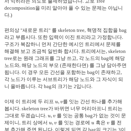
서 익히라는 의도로 출제하였습니다. 고로 Tree
decomposition을 미리 알아야 풀 수 있는 문제는 아닙니
다.)
편의상 "새로운 트리" 를
skeleton tree
, 혁명적 집합을
bag
라고 부릅시다. 또한 입력이 이진 트리라고 가정합니다.
구조가 복잡하니 먼저 간단한 예시인 트리에서 문제를
해결해 보고 조금씩 일반화 합시다. 트리에서는, skeleton
tree로는 원래 그래프를 그냥 쓰고, 각 노드의 bag에 해당
노드와, 해당 노드의 부모 (존재한다면) 를 그냥 담아주면
됩니다. 이 경우 모든 간선을 포함하는 bag이 존재하고,
각 노드가 이루는 서브트리가 해당 노드와 그 자식이 되
니 올바릅니다. 각 bag의 크기는 2입니다.
,
이제 이 트리에 두 리프
를 잇는 간선 하나를 추가해
u
v
봅시다. skeleton tree가 바뀌면 너무 머리아프니 트리는
,
그대로 두겠습니다.
를 잇는 공통 bag가 없는 것이 문
u
v
,
제이니, 트리 상에서
를 잇는 경로에
혹은
를 전
u
v
u
v
부 추가해 주면 됩니다. 이렇게 되면 각 bag의 크기는 3이