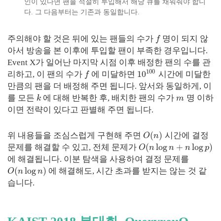
인이 있다면 팬을 적절히 투입해서 해당 큐를 채워줘야 합니
다. 그 다음부터는 기존과 동일합니다.
주의해야 할 것은 뒤에 있는 팬들의 수가
명이 되지 않
f
아서 방송을 본 이후에 투입할 팬이 부족한 경우입니다.
Event X가 일어난 마지막 시점 이후 배정한 팬의 수를 관
100
10
리하고, 이 팬의 수가
에 미달하면
시간에 미달한
f
만큼의 팬을 더 배정해 주면 됩니다. 앞서와 동일하게, 이
를 모든
에 대해 반복한 후, 배치한 팬의 수가
명 이하
k
m
이면 전략이 있다고 판별해 주면 됩니다.
(
)
위 내용들을
조심스럽게
구현해 주면
시간에 결정
O
n
(
log
+
log
)
문제를 해결할 수 있고, 전체 문제가
O
n
n
n
p
에 해결됩니다. 이분 탐색을 사용하여 결정 문제를
(
log
)
에 해결해도, 시간 초과를 받지는 않는 것 같
O
n
n
습니다.