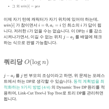
[
]
=
그 외
w
i
n
i
y
e
s
이제 자기 턴에 캐릭터가 자기 위치에 있어야 하는데,
[
]
=
0
,
=
가 참이면서
인 최소의
가 답이 됩
w
i
n
i
i
a
i
i
i
니다. 저러한
가 없을 수는 없습니다. 이 DP는
를 감소
i
i
−
시켜나가면서, 이길 수 없는 위치
를 배열에 체크
j
a
j
하는 식으로 판별 가능합니다.
(
log
)
쿼리당
O
n
−
를
번 부모의 조상이라고 하면, 위 문제는 포레스
j
a
j
j
트에서 하는 DP로 생각할 수 있습니다.
동적 계획법을 최
적화하는 9가지 방법 (4/4)
의 Dynamic Tree DP 원리를 적
용하여, Link-Cut Tree나 Top Tree로 트리 DP를 관리하면
됩니다.