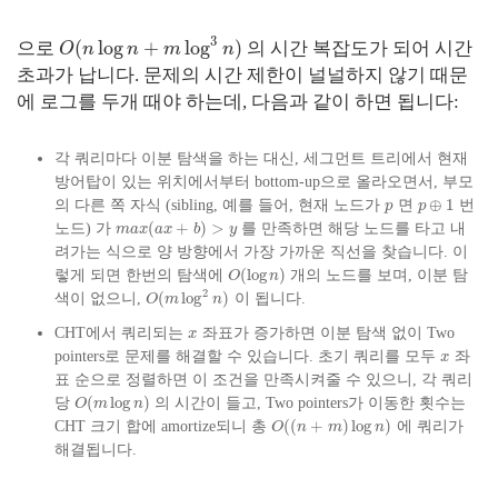
3
(
log
+
log
)
으로
의 시간 복잡도가 되어 시간
O
n
n
m
n
초과가 납니다. 문제의 시간 제한이 널널하지 않기 때문
에 로그를 두개 때야 하는데, 다음과 같이 하면 됩니다:
각 쿼리마다 이분 탐색을 하는 대신, 세그먼트 트리에서 현재
방어탑이 있는 위치에서부터 bottom-up으로 올라오면서, 부모
⊕
1
의 다른 쪽 자식 (sibling, 예를 들어, 현재 노드가
면
번
p
p
(
+
)
>
노드) 가
를 만족하면 해당 노드를 타고 내
m
a
x
a
x
b
y
려가는 식으로 양 방향에서 가장 가까운 직선을 찾습니다. 이
(
log
)
렇게 되면 한번의 탐색에
개의 노드를 보며, 이분 탐
O
n
2
(
log
)
색이 없으니,
이 됩니다.
O
m
n
CHT에서 쿼리되는
좌표가 증가하면 이분 탐색 없이 Two
x
pointers로 문제를 해결할 수 있습니다. 초기 쿼리를 모두
좌
x
표 순으로 정렬하면 이 조건을 만족시켜줄 수 있으니, 각 쿼리
(
log
)
당
의 시간이 들고, Two pointers가 이동한 횟수는
O
m
n
(
(
+
)
log
)
CHT 크기 합에 amortize되니 총
에 쿼리가
O
n
m
n
해결됩니다.