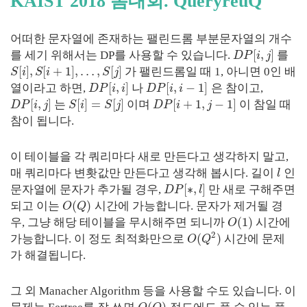
KAIST 2018 봄대회. QueryreuQ
어떠한 문자열에 존재하는 팰린드롬 부분문자열의 개수
[
,
]
를 세기 위해서는 DP를 사용할 수 있습니다.
를
D
P
i
j
[
]
,
[
+
1
]
,
…
,
[
]
가 팰린드롬일 때 1, 아니면 0인 배
S
i
S
i
S
j
[
,
]
[
,
−
1
]
열이라고 하면,
나
은 참이고,
D
P
i
i
D
P
i
i
[
,
]
[
]
=
[
]
[
+
1
,
−
1
]
는
이며
이 참일 때
D
P
i
j
S
i
S
j
D
P
i
j
참이 됩니다.
이 테이블을 각 쿼리마다 새로 만든다고 생각하지 말고,
매 쿼리마다 변홧값만 만든다고 생각해 봅시다. 길이
인
l
[
∗
,
]
문자열에 문자가 추가될 경우,
만 새로 구해주면
D
P
l
(
)
되고 이는
시간에 가능합니다. 문자가 제거될 경
O
Q
(
1
)
우, 그냥 해당 테이블을 무시해주면 되니까
시간에
O
2
(
)
가능합니다. 이 정도 최적화만으로
시간에 문제
O
Q
가 해결됩니다.
그 외 Manacher Algorithm 등을 사용할 수도 있습니다. 이