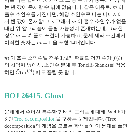
서로 다른 입력이
개이고 그 중 두 개가 중복되니,
에
m
f
는 빈 값이 존재할 수 밖에 없습니다. 같은 이유로,
이
m
홀수 소인수를 가진다면, 해당 소인수로 나눈 나머지에
서 빈 값이 존재합니다. 그래서
이 홀수 소인수가 없을
m
때만 위 알고리즘이 틀릴 가능성이 존재하는데, 그러한
i
=
2
경우
꼴로 표현이 가능하고, 문제 제약 조건에서
m
=
1
이러한 숫자는
을 포함 14개입니다.
m
1
/
2
(
)
이 홀수 소인수일 경우
의 확률로 어떤 수가
m
f
t
의 치역에 없어서, 소인수 분해 후 Tonelli-Shanks를 적용
~
1
/
4
(
)
하면
에도 풀릴 듯 합니다.
O
m
BOJ 26415. Ghost
문제에서 주어진 특수한 형태의 그래프에 대해, Width가
3
인
Tree decomposition
을 구하는 문제입니다. (Tree
decomposition의 개념을 모르는 학생들이 이 문제를 풀면