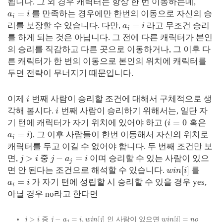
됩니다. 그 외 경우 캐릭터는 항상 한 번 이동하는데,
=
를 만족하는 경우에만 한번의 이동으로 자신의 승
a
i
i
=
리를 보장할 수 있습니다. 다만,
라고 무조건 승리
a
i
i
를 하게 되는 것은 아닙니다. 그 전에 다른 캐릭터가 본인
의 승리를 직감하고 다른 곳으로 이동하거나, 그 이후 다
른 캐릭터가 한 번의 이동으로 본인의 위치에 캐릭터를
두면 전략이 무너지기 때문입니다.
이제
번째 사람이 승리할 조건에 대해서 구체적으로 생
i
각해 봅시다.
번째 사람이 승리하기 위해서는, 일단 자
i
=
0
기 턴에 캐릭터가 자기 위치에 있어야 하고 (
혹은
i
=
), 그 이후 사람들이 한번 이동해서 자신의 위치로
a
i
i
캐릭터를 두고 이길 수 없어야 합니다. 두 번째 조건만 보
>
−
=
면,
중
이며 승리할 수 있는 사람이 있으
j
i
j
a
i
j
[
]
면 안 된다는 조건으로 해석할 수 있습니다.
를
w
i
n
i
=
가 자기 턴에 성립할 시 승리할 수 있을 경우 yes,
a
i
i
아닐 경우 no라고 한다면
>
−
=
,
[
]
[
]
=
중
인 사람이 있으면
j
i
j
a
i
w
i
n
j
w
i
n
i
n
o
j