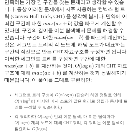
만족하는 가장 긴 구간을 찾는 문제라고 생각할 수 있습
니다. 통상 이러한 문제에서 자주 사용하는 컨벡스 헐 트
릭 (Convex Hull Trick, CHT) 을 생각해 봅시다. 만약에 어
(
+
)
떠한 구간에 대한
값을 빠르게 계산할 수
m
a
x
a
x
b
있다면, 구간의 길이를 이분 탐색해서 문제를 해결할 수
(
+
)
있습니다. 구간에 대한
를 빠르게 계산하는
m
a
x
a
x
b
것은, 세그먼트 트리의 각 노드에, 해당 노드가 대표하는
구간의 직선으로 만든 CHT 자료구조를 구성하면 됩니다.
이러한 세그먼트 트리를 구성하면 구간에 대한
(
+
)
(
log
)
를 계산하는 것이,
개의 CHT 자료
m
a
x
a
x
b
O
n
(
+
)
구조에 대해
를 계산하는 것과 동일해지기
m
a
x
a
x
b
때문입니다. 이 풀이를 그대로 구현하면:
(
log
)
세그먼트 트리 구성에
(단순히 하면 정렬로 인해
O
n
n
2
(
log
)
이지만 머지 소트와 같은 원리로 정렬과 동시에 트
O
n
n
리를 구성할 수 있습니다.)
(
log
)
각 쿼리마다
번의 이분 탐색, 매 이분 탐색마다
O
n
(
log
)
개의 노드에 대해 CHT 쿼리, 각 쿼리는 이분 탐색이
O
n
(
log
)
필요하니
O
n