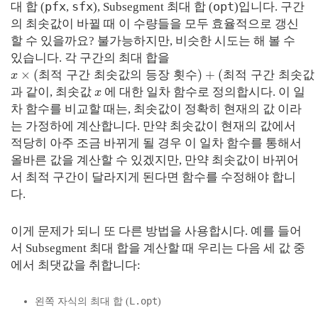
pfx
sfx
opt
대 합 (
,
), Subsegment 최대 합 (
)입니다. 구간
의 최솟값이 바뀔 때 이 수량들을 모두 효율적으로 갱신
할 수 있을까요? 불가능하지만, 비슷한 시도는 해 볼 수
있습니다. 각 구간의 최대 합을
×
(
)
+
(
최
적
구
간
최
솟
값
의
등
장
횟
수
최
적
구
간
최
솟
값
x
과 같이, 최솟값
에 대한 일차 함수로 정의합시다. 이 일
x
차 함수를 비교할 때는, 최솟값이 정확히
현재의 값
이라
는 가정하에 계산합니다. 만약 최솟값이 현재의 값에서
적당히 아주 조금
바뀌게 될 경우 이 일차 함수를 통해서
올바른 값을 계산할 수 있겠지만, 만약 최솟값이 바뀌어
서 최적 구간이 달라지게 된다면 함수를 수정해야 합니
다.
이게 문제가 되니 또 다른 방법을 사용합시다. 예를 들어
서 Subsegment 최대 합을 계산할 때 우리는 다음 세 값 중
에서 최댓값을 취합니다:
L.opt
왼쪽 자식의 최대 합 (
)