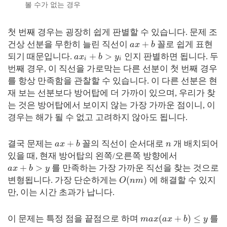
볼 수가 없는 경우
첫 번째 경우는 굉장히 쉽게 판별할 수 있습니다. 문제 조
+
건상 선분을 무한히 늘린 직선이
꼴로 쉽게 표현
a
x
b
+
>
되기 때문입니다.
인지 판별하면 됩니다. 두
a
x
b
y
i
i
번째 경우, 이 직선을 가로막는 다른 선분이 첫 번째 경우
를 항상 만족함을 관찰할 수 있습니다. 이 다른 선분은 현
재 보는 선분보다 방어탑에 더 가까이 있으며, 우리가 찾
는 것은 방어탑에서 보이지 않는 가장
가까운
점이니, 이
경우는 해가 될 수 없고 고려하지 않아도 됩니다.
+
결국 문제는
꼴의 직선이 순서대로
개 배치되어
a
x
b
n
있을 때, 현재 방어탑의 왼쪽/오른쪽 방향에서
+
>
를 만족하는 가장 가까운 직선을 찾는 것으로
a
x
b
y
(
)
변형됩니다. 가장 단순하게는
에 해결할 수 있지
O
n
m
만, 이는 시간 초과가 납니다.
(
+
)
≤
이 문제는 특정 점을 끝점으로 하며
를
m
a
x
a
x
b
y