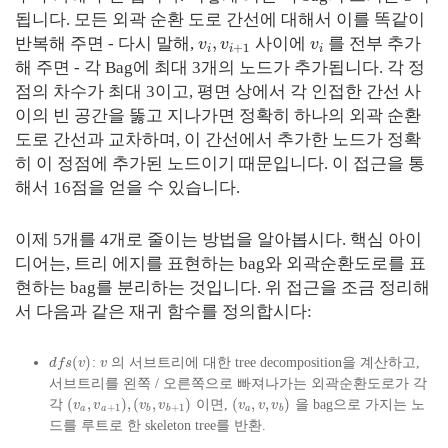
됩니다. 모든 외곽 순환 도로 간선에 대해서 이를 똑같이
,
반복해 주면 - 다시 말해,
사이에
를 전부 추가
v
v
v
+
1
i
i
i
해 주면 - 각 Bag에 최대 3개의 노드가 추가됩니다. 각 정
점의 차수가 최대 3이고, 평면 상에서 각 인접한 간선 사
이의 빈 공간을 뚫고 지나가면 정확히 하나의 외곽 순환
도로 간선과 교차하며, 이 간선에서 추가한 노드가 정확
히 이 정점에 추가된 노드이기 때문입니다. 이 접근을 통
해서 16점을 얻을 수 있습니다.
이제 5개를 4개로 줄이는 방법을 알아봅시다. 핵심 아이
디어는, 트리 에지를 표현하는 bag와 외곽순환도로를 표
현하는 bag를 분리하는 것입니다. 위 접근을 조금 정리해
서 다음과 같은 재귀 함수를 정의합시다:
(
)
:
의 서브트리에 대한 tree decomposition을 계산하고,
d
f
s
v
v
서브트리를 왼쪽 / 오른쪽으로 빠져나가는 외곽순환도로가 각
(
,
)
,
(
,
)
(
,
,
)
각
이면,
을 bag으로 가지는 노
v
v
v
v
v
v
v
+
1
+
1
a
a
b
b
a
b
드를 루트로 한 skeleton tree를 반환.