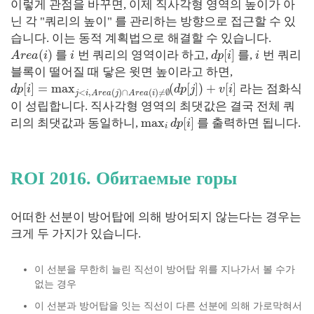
이렇게 관점을 바꾸면, 이제 직사각형 영역의 높이가 아
닌 각 "쿼리의 높이" 를 관리하는 방향으로 접근할 수 있
습니다. 이는 동적 계획법으로 해결할 수 있습니다.
(
)
[
]
를
번 쿼리의 영역이라 하고,
를,
번 쿼리
A
r
e
a
i
i
d
p
i
i
블록이 떨어질 때 닿은 윗면 높이라고 하면,
[
]
=
max
(
[
]
)
+
[
]
라는 점화식
d
p
i
d
p
j
v
i
<
,
(
)
∩
(
)
≠
∅
j
i
A
r
e
a
j
A
r
e
a
i
이 성립합니다. 직사각형 영역의 최댓값은 결국 전체 쿼
max
[
]
리의 최댓값과 동일하니,
를 출력하면 됩니다.
d
p
i
i
ROI 2016. Обитаемые горы
어떠한 선분이 방어탑에 의해 방어되지 않는다는 경우는
크게 두 가지가 있습니다.
이 선분을 무한히 늘린 직선이 방어탑 위를 지나가서 볼 수가
없는 경우
이 선분과 방어탑을 잇는 직선이 다른 선분에 의해 가로막혀서