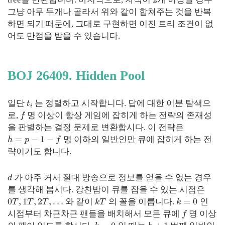
그냥 아무 두개나 골라서 위와 같이 합쳐주는 것을 반복
하면 되기 때문에, 그대로 구현하면 이진 트리 조건이 없
어도 만점을 받을 수 있습니다.
BOJ 26409. Hidden Pool
일단
는 정렬하고 시작합니다. 답에 대한 이분 탐색으
t
i
로,
명 이상이 항상 게임에 잡히게 하는 전략의 존재성
f
을 판별하는 결정 문제로 변환합시다. 이 전략은
=
−
1
−
명 이하의 일반인만 큐에 잡히게 하는 전
h
p
f
략이기도 합니다.
가 아주 커서 절대 방송으로 정보를 얻을 수 없는 경우
d
를 생각해 봅시다. 강찬밥이 큐를 잡을 수 있는 시점은
0
,
1
,
2
,
…
=
0
와 같이
의 꼴을 이룹니다.
인
T
T
T
k
T
k
시점부터 차근차근 팬들을 배치해서 모든 큐에
명 이상
f