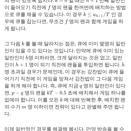
=
0
+
1
의 팬이 있도록 합시다.
일 때는
번째 일반인
k
h
이 들어오기 직전에
명의 팬을 한꺼번에 배치하는 방법
f
≤
/
으로 큐를 채울 수 있습니다. 이 경우
인 경
k
a
T
+
1
h
우에 큐를 잡는다면, 무조건
명의 팬과 함께 게임을 하
f
게 됩니다.
그 다음
를 볼 때 달라지는 점은, 큐에 이미 몇명의 일반
k
인이 있을 수도 있다는 것입니다. 만약에 큐에 이미 있는
일반인이
명 이하라면, 크게 달라지는 것은 없고, 일반
h
+
1
인이
명이 되기 직전에 팬들을 투입하면 됩니다.
h
h
명 초과일 경우가 문제인데, 이 경우는 강찬밥이 큐에 들
어가기 직전에 이 게임을 망쳐서 강찬밥이 그 다음 게임
을 하게 해야 합니다. 즉, 큐에 지금
명의 일반인이 있다
q
−
−
0.5
면,
명의 팬을
초에 배치해서 게임 하나를
p
q
k
T
없애야 합니다. 이를 모든
에 대해 반복한 후, 배치한 팬
k
의 수가
명 이하이면 전략이 있다고 판별해 주면 됩니
m
다.
이제 일반적인 경우를 해결해 봅시다. 만약 방송을 볼 수