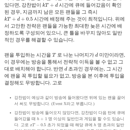
+
있다면, 강찬밥이
시간에 큐에 들어갔음이 확인
k
T
d
된 경우, 지금까지 남은 모든 팬들을 그 즉시
+
+
0.5
시간에 배정해 주는 것이 최적입니다. 위에
k
T
d
서 고안한 전략은 팬들을 가능한 최대한 늦은 시간에 배
정하도록 구성되어 있으니, 큰 틀을 바꾸지 않아도 일반
적인 경우를 해결할 수 있습니다.
팬을 투입하는 시간을
로 나눈 나머지가
미만이라면,
T
d
이 경우에는 방송을 통해서 전략적 이득을 볼 수 없고 그
대로 배치해야 합니다. 반면
초과인 경우에는, 그 시간
d
에 팬을 꼭 투입할 필요가 없고, 방송을 본 이후에 투입을
결정해도 무방합니다. 고로
강찬밥이 예상과 같이 방송에 들어왔다면 뒤에 있는 팬을 끌어
서 써도 무방합니다. (Event X라고 부릅니다.)
강찬밥이 방송에 들어오지 않았다면, 강찬밥이 다음 턴에 큐에
+
1
들어갔을 때
명 이상의 일반인과 게임을 할 수도 있습니
h
−
0.5
다. 고로
초가 되었을 때 해당 큐에
명 초과의 일반
x
T
h