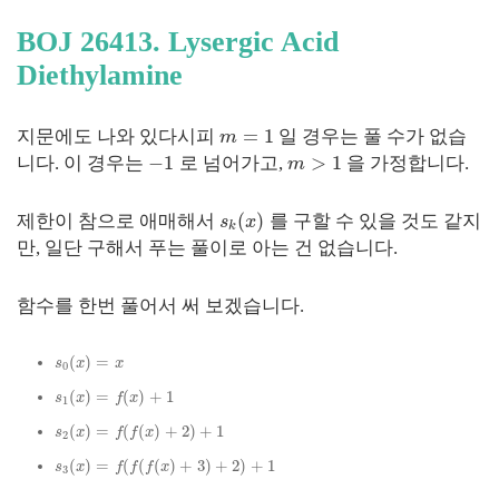
BOJ 26413. Lysergic Acid
Diethylamine
=
1
지문에도 나와 있다시피
일 경우는 풀 수가 없습
m
−
1
>
1
니다. 이 경우는
로 넘어가고,
을 가정합니다.
m
(
)
제한이 참으로 애매해서
를 구할 수 있을 것도 같지
s
x
k
만, 일단 구해서 푸는 풀이로 아는 건 없습니다.
함수를 한번 풀어서 써 보겠습니다.
(
)
=
s
x
x
0
(
)
=
(
)
+
1
s
x
f
x
1
(
)
=
(
(
)
+
2
)
+
1
s
x
f
f
x
2
(
)
=
(
(
(
)
+
3
)
+
2
)
+
1
s
x
f
f
f
x
3