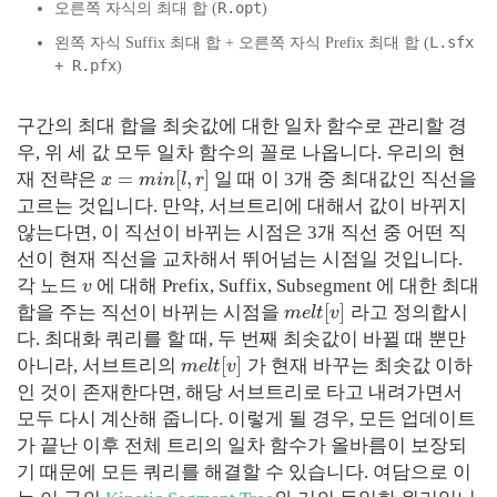
R.opt
오른쪽 자식의 최대 합 (
)
L.sfx
왼쪽 자식 Suffix 최대 합 + 오른쪽 자식 Prefix 최대 합 (
+ R.pfx
)
구간의 최대 합을 최솟값에 대한 일차 함수로 관리할 경
우, 위 세 값 모두 일차 함수의 꼴로 나옵니다. 우리의 현
=
[
,
]
재 전략은
일 때 이 3개 중 최대값인 직선을
x
m
i
n
l
r
고르는 것입니다. 만약, 서브트리에 대해서 값이 바뀌지
않는다면, 이 직선이 바뀌는 시점은 3개 직선 중 어떤 직
선이 현재 직선을 교차해서 뛰어넘는 시점일 것입니다.
각 노드
에 대해 Prefix, Suffix, Subsegment 에 대한 최대
v
[
]
합을 주는 직선이 바뀌는 시점을
라고 정의합시
m
e
l
t
v
다. 최대화 쿼리를 할 때, 두 번째 최솟값이 바뀔 때 뿐만
[
]
아니라, 서브트리의
가 현재 바꾸는 최솟값 이하
m
e
l
t
v
인 것이 존재한다면, 해당 서브트리로 타고 내려가면서
모두 다시 계산해 줍니다. 이렇게 될 경우, 모든 업데이트
가 끝난 이후 전체 트리의 일차 함수가 올바름이 보장되
기 때문에 모든 쿼리를 해결할 수 있습니다. 여담으로 이