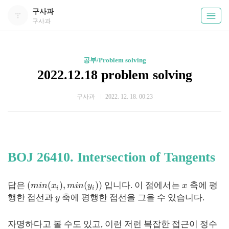
구사과
구사과
공부/Problem solving
2022.12.18 problem solving
구사과
2022. 12. 18. 00:23
BOJ 26410. Intersection of Tangents
(
(
)
,
(
)
)
답은
입니다. 이 점에서는
축에 평
m
i
n
x
m
i
n
y
x
i
i
행한 접선과
축에 평행한 접선을 그을 수 있습니다.
y
자명하다고 볼 수도 있고, 이런 저런 복잡한 접근이 정수