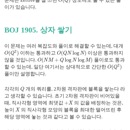
(
)
문제는 Eertree를 잘 쓰면
정도에도 풀 수 있는 풀
O
Q
이가 있습니다.
BOJ 1905. 상자 쌓기
이 문제는 여러 복잡도와 풀이로 해결할 수 있는데, 대개
2
(
)
(
log
)
이하는 통과하고
이상은 통과하지
O
Q
O
Q
N
N
(
+
log
log
)
않을 것입니다.
풀이로도 통과
O
N
M
Q
N
M
2
(
)
할 수 있는데, 일단 여기서는 상대적으로 간단한
O
Q
풀이만 설명합니다.
각각의
개의 쿼리를, 2차원 격자판에
블록을 쌓는다
라
Q
고 생각할 수 있습니다. 초기 2차원 격자판이 비어있을
+
때, 직사각형 영역에 최댓값
의 값을 배정하는 것은,
X
높이
의 직사각형 모양의 블록을 최대한 떨어뜨린 후
X
해당 영역에 놓는 것과 같다고 볼 수 있습니다.