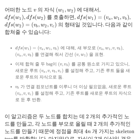
(
,
)
어떠한 노드
의 자식
에 대해서,
v
w
w
1
2
(
)
,
(
)
(
)
=
(
,
,
)
를 호출하면,
,
d
f
s
w
d
f
s
w
d
f
s
w
v
w
v
1
2
1
1
a
b
(
)
=
(
,
,
)
의 형태일 것입니다. 다음과 같이
d
f
s
w
v
w
v
2
2
b
c
합쳐줄 수 있습니다:
(
)
=
(
,
,
)
(
,
,
,
)
에 대해, 새 부모로
,
d
f
s
w
v
w
v
v
w
v
v
1
1
1
a
b
a
b
(
,
,
)
(
,
)
를 연결해 줘서 간선
을 표현.
v
v
v
v
w
1
a
b
(
,
)
이제 합쳐 줄 두 bag이
를 공통 원소로 가지고 있으니,
v
v
b
(
,
,
,
)
새로운 루트
를 설정해 주고, 기존 루트 둘을 새
v
v
v
v
a
b
c
로운 루트의 자식으로 둠.
가 연결 컴포넌트를 이루니 더 이상 필요없음, 새로운 루트
v
b
(
,
,
)
를 설정해 주고, 기존 루트를 새로운 루트의 자식으
v
v
v
a
c
로 둔 후 반환.
2
이 알고리즘은 두 노드를 합치는 데
개의 추가적인 노
2
드를 만들고, 각 노드를 부모로 올릴 때
개의 추가적인
4
노드를 만들기 때문에 정점을 최대
개 가지는 skeleton
n
2
tree를 반환합니다. 마지막으로, 자식이
개 이상일 경우