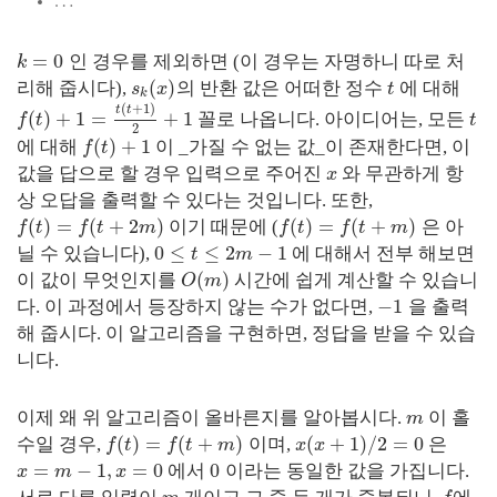
…
=
0
인 경우를 제외하면 (이 경우는 자명하니 따로 처
k
(
)
리해 줍시다),
의 반환 값은 어떠한 정수
에 대해
s
x
t
k
(
+
1
)
t
t
(
)
+
1
=
+
1
꼴로 나옵니다. 아이디어는, 모든
f
t
t
2
(
)
+
1
에 대해
이 _가질 수 없는 값_이 존재한다면, 이
f
t
값을 답으로 할 경우 입력으로 주어진
와 무관하게 항
x
상 오답을 출력할 수 있다는 것입니다. 또한,
(
)
=
(
+
2
)
(
)
=
(
+
)
이기 때문에 (
은 아
f
t
f
t
m
f
t
f
t
m
0
≤
≤
2
−
1
닐 수 있습니다),
에 대해서 전부 해보면
t
m
(
)
이 값이 무엇인지를
시간에 쉽게 계산할 수 있습니
O
m
−
1
다. 이 과정에서 등장하지 않는 수가 없다면,
을 출력
해 줍시다. 이 알고리즘을 구현하면, 정답을 받을 수 있습
니다.
이제 왜 위 알고리즘이 올바른지를 알아봅시다.
이 홀
m
(
)
=
(
+
)
(
+
1
)
/
2
=
0
수일 경우,
이며,
은
f
t
f
t
m
x
x
=
−
1
,
=
0
0
에서
이라는 동일한 값을 가집니다.
x
m
x