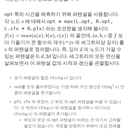
opt
쪽의 시간을 예측하기 위해 퍼텐셜을 사용합니다.
opt = max(L.opt, R.opt,
각 노드
에 대해서
v
L.sfx + R.pfx)
라는 조건문을 생각해 봅시다.
(
)
=
(
(
)
,
(
)
,
(
)
)
,
,
의 꼴인데, (
중
보
f
x
m
a
x
a
x
b
x
c
x
a
b
c
f
다 기울기가 큰 함수의 개수) * (
의 세그트리상 깊이) 를
v
의 퍼텐셜로 정의합니다. 즉, 깊이
의 노드가 가질 수
v
d
0
,
,
2
있는 퍼텐셜은
입니다. 세그트리의 모든 연산을
d
d
살펴보면서 이 퍼텐셜 값의 시작과 갱신을 관찰합시다.
(
log
)
초기 퍼텐셜의 합은
입니다.
O
n
n
2
(
log
)
melt를 모두 풀어주었다는 가정 하에 구간 갱신은
만
O
n
큼의 퍼텐셜을 추가합니다.
pfx
sfx
opt
,
의 역전이 그
부모
의
퍼텐셜을 바꿀 수 있습니
(
log
)
다. 각 역전이
의 퍼텐셜을 증가하니 여기서도
O
n
(
log
)
의 퍼텐셜이 추가됩니다.
O
n
n
opt
부모의 부모
의
퍼텐셜이 바뀌는 건 여기서 고려할
필요가 없습니다. 역전을 반영하기 위해서 조상 전체를