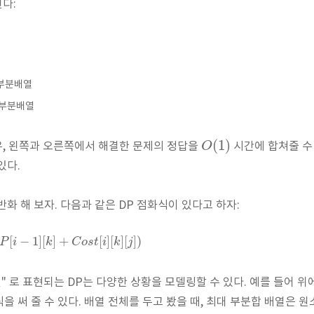
다:
 부분배열
 부분배열
(
1
)
O
우, 왼쪽과 오른쪽에서 해결한 문제의 정답을
시간에 합쳐줄 수 있
있다.
화 해 보자. 다음과 같은 DP 점화식이 있다고 하자:
[
−
1
]
[
]
+
[
]
[
]
[
]
)
P
i
k
C
o
s
t
i
k
j
" 로 표현되는 DP는 다양한 상황을 모델링할 수 있다. 예를 들어 위
식을 써 줄 수 있다. 배열 전체를 두고 봤을 때, 최대 부분합 배열은 