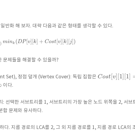
일반화 해 보자. 대략 다음과 같은 형태를 생각할 수 있다.
(
[
]
[
]
+
[
]
[
]
[
]
)
m
i
n
D
P
v
k
C
o
s
t
v
k
j
)
k
 문제들을 해결할 수 있을까?
[
]
[
1
]
[
1
]
C
o
s
t
v
nt Set), 정점 덮개 (Vertex Cover): 독립 집합은
∞
이다.
: 선택한 서브트리를 1, 서브트리의 가장 높은 노드 위쪽을 2, 서브
분합 문제와 유사하다.
다. 지름 경로의 LCA를 2, 그 외 지름 경로를 1, 지름 경로 LCA의 