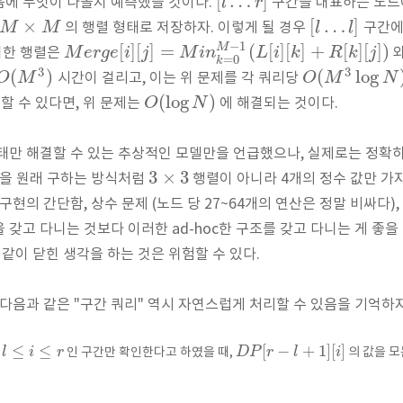
[
…
]
l
r
음에 무엇이 나올지 예측했을 것이다.
구간을 대표하는 노드
×
[
…
]
M
M
l
l
의 행렬 형태로 저장하자. 이렇게 될 경우
구간에
−
1
M
[
]
[
]
=
(
[
]
[
]
+
[
]
[
]
)
M
e
r
g
e
i
j
M
i
n
L
i
k
R
k
j
 대한 행렬은
와
=
0
k
3
3
(
)
(
log
O
M
O
M
N
시간이 걸리고, 이는 위 문제를 각 쿼리당
(
log
)
O
N
할 수 있다면, 위 문제는
에 해결되는 것이다.
태만 해결할 수 있는 추상적인 모델만을 언급했으나, 실제로는 정확
3
×
3
합을 원래 구하는 방식처럼
행렬이 아니라 4개의 정수 값만 가
구현의 간단함, 상수 문제 (노드 당 27~64개의 연산은 정말 비싸다)
갖고 다니는 것보다 이러한 ad-hoc한 구조를 갖고 다니는 게 좋을 
같이 닫힌 생각을 하는 것은 위험할 수 있다.
 다음과 같은 "구간 쿼리" 역시 자연스럽게 처리할 수 있음을 기억하자
≤
≤
[
−
+
1
]
[
]
l
i
r
D
P
r
l
i
서
인 구간만 확인한다고 하였을 때,
의 값을 