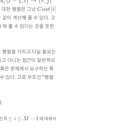
(
−
1
,
)
→
(
,
)
l
i
r
j
에,
[
]
C
o
s
t
i
 대한 행렬은 그냥
 같이 계산해 줄 수 있다. 고
)
에 풀 수 있다는 것을 뜻한
히 행렬을 가지고 다닐 필요는
지고 다니는 접근이 일반적으
, 혹은 문제에서 요구하는 특
수 있다. 고로 무조건 "행렬
.
0
≤
≤
−
1
i
M
모든
에 대해서