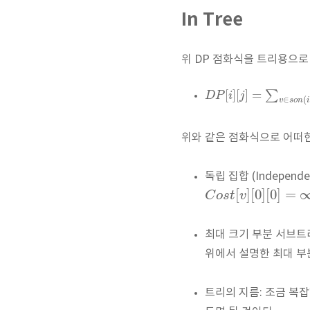
In Tree
위 DP 점화식을 트리용으로 
[
]
[
]
=
∑
D
P
i
j
∈
(
v
s
o
n
i
위와 같은 점화식으로 어떠한
독립 집합 (Independe
[
]
[
0
]
[
0
]
=
C
o
s
t
v
최대 크기 부분 서브트리
위에서 설명한 최대 부
트리의 지름: 조금 복잡하