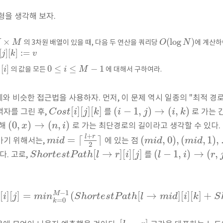
형을 생각해 보자.
×
(
log
)
M
M
O
N
의 3차원 배열이 있을 때, 다음 두 연산을 쿼리당
에 계산하
[
]
[
]
:
=
j
k
v
]
[
]
0
≤
≤
−
1
i
i
M
의 값을 모든
에 대해서 구하여라.
와 비슷한 접근법을 사용하자. 먼저, 이 문제 역시 일종의 "최적 경로
[
]
[
]
[
]
(
−
1
,
)
→
(
,
)
C
o
s
t
i
j
k
i
j
i
k
격자를 그린 후,
를
로 가는 
(
0
,
)
→
(
,
)
x
n
i
대해
로 가는 최단경로의 길이라고 생각할 수 있다. 
+
l
r
=
⌈
⌉
(
,
0
)
,
(
,
1
)
,
m
i
d
m
i
d
m
i
d
가기 위해서는,
에 있는 점
2
[
→
]
[
]
[
]
(
−
1
,
)
→
(
,
S
h
o
r
t
e
s
t
P
a
t
h
l
r
i
j
l
i
r
다. 고로,
를
−
1
M
]
[
]
[
]
=
(
[
→
]
[
]
[
]
+
i
j
m
i
n
S
h
o
r
t
e
s
t
P
a
t
h
l
m
i
d
i
k
S
=
0
k