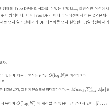
 특수한 형태의 Tree DP를 최적화할 수 있는 방법으로, 일반적인 직선
슷한 방식이다. 사실 Tree DP가 아니라 일직선에서 하는 DP 문제
에서는 먼저 일직선에서의 DP 최적화를 먼저 설명한다. (일직선에서의
보자.
(
log
)
O
N
열이 있을 때, 다음 두 연산을 쿼리당
에 계산하여라.
=
v
j
[
]
∑
M
a
x
A
x
분배열을 골라, 그 안의 원소 합을 최대화하여라. 즉,
를
≤
=
i
j
x
i
(
log
)
[
…
O
N
l
r
e를 사용하여
에 계산할 수 있음이 잘 알려져 있다.