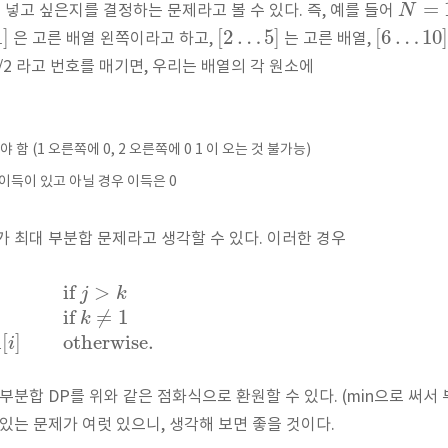
=
N
 넣고 싶은지를 결정하는 문제라고 볼 수 있다. 즉, 예를 들어
1
]
[
2
…
5
]
[
6
…
10
은 고른 배열 왼쪽이라고 하고,
는 고른 배열,
1/2 라고 번호를 매기면, 우리는 배열의 각 원소에
함 (1 오른쪽에 0, 2 오른쪽에 0 1 이 오는 것 불가능)
이득이 있고 아닐 경우 이득은 0
가 최대 부분합 문제라고 생각할 수 있다. 이러한 경우
if
>
j
k
if
≠
1
k
[
]
otherwise.
A
i
부분합 DP를 위와 같은 점화식으로 환원할 수 있다. (min으로 써서 
있는 문제가 여럿 있으니, 생각해 보면 좋을 것이다.