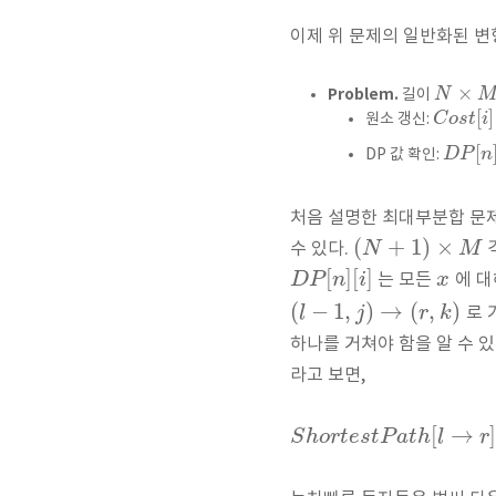
이제 위 문제의 일반화된 변
×
Problem.
N
길이
[
]
C
o
s
t
i
원소 갱신:
[
D
P
n
DP 값 확인:
처음 설명한 최대부분합 문제
(
+
1
)
×
N
M
수 있다.
[
]
[
]
D
P
n
i
x
는 모든
에 
(
−
1
,
)
→
(
,
)
l
j
r
k
로 
하나를 거쳐야 함을 알 수 있
라고 보면,
[
→
S
h
o
r
t
e
s
t
P
a
t
h
l
r