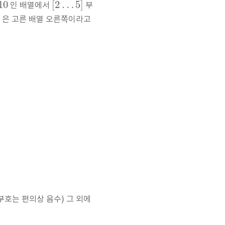
10
[
2
…
5
]
인 배열에서
부
]
은 고른 배열 오른쪽이라고
부호는 편의상 음수) 그 외에