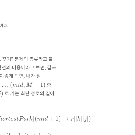
여라.
 찾기" 문제의 종류라고 불
간선의 비용이라고 보면, 결국
이렇게 되면, 내가 점
…
,
(
,
−
1
)
m
i
d
M
중
)
j
로 가는 최단 경로의 길이
[
(
+
1
)
→
]
[
]
[
]
)
h
o
r
t
e
s
t
P
a
t
h
m
i
d
r
k
j