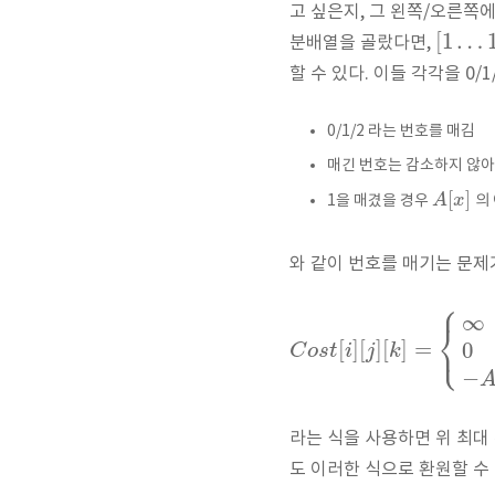
고 싶은지, 그 왼쪽/오른쪽에
[
1
…
분배열을 골랐다면,
할 수 있다. 이들 각각을 0/
0/1/2 라는 번호를 매김
매긴 번호는 감소하지 않아야 
[
]
A
x
1을 매겼을 경우
의 
와 같이 번호를 매기는 문제
⎧
∞
⎨
⎩
[
]
[
]
[
]
=
0
C
o
s
t
i
j
k
−
라는 식을 사용하면 위 최대 
도 이러한 식으로 환원할 수 