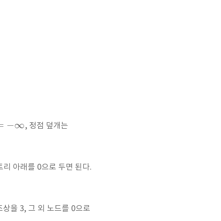
=
−
∞
, 정점 덮개는
트리 아래를 0으로 두면 된다.
조상을 3, 그 외 노드를 0으로